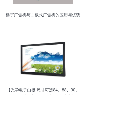
楼宇广告机与白板式广告机的应用与优势
解析
【光学电子白板 尺寸可选84、88、90、
100、108寸等】价格,厂家,图片,广告机,深
圳伟马天德科技-