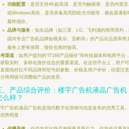
功能配置
：是否支持4K超高清、是否为触摸屏、是否内置安
或Windows系统、是否具备高亮防眩光功能等，都会显著影
最终报价。
品牌与服务
：知名品牌（如三星、LG、飞利浦的商用系列，
国内专业广告机品牌如视美乐、迅豹等）的产品在品质和售
服务上更有保障，报价也相对较高。
参考渠道
：如用户提到的“IT168产品报价”等科技媒体和电商平台
是获取实时、多样化报价信息的重要渠道。在这些平台上，用户
以直观地对比不同品牌和型号的参数、价格及用户评价，但需注
区分商用级与消费级产品的差异。
三、产品综合评价：楼宇广告机液晶广告机
怎么样？
楼宇广告机液晶广告机是现代数字化营销与信息发布的优秀工具
其优势明显：
传播高效
：动态内容比静态海报更具吸引力，信息传达更直