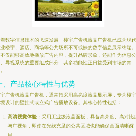
随着数字信息技术的飞速发展，楼宇广告机液晶广告机已成为现
商业楼宇、酒店、商场等公共场所不可或缺的数字信息展示终端
它不仅能够高效地播放广告内容，提升品牌形象，还能作为信息
告、导视系统的重要组成部分，其多功能性正日益受到市场的青
睐。
一、产品核心特性与优势
楼宇广告机液晶广告机，通常指采用高亮度液晶显示屏，专为楼
环境设计的壁挂式或立式广告播放设备。其核心特性包括：
高清视觉体验
：采用工业级液晶面板，具备高亮度、高对比
与广视角，即使在光线充足的公共区域也能确保画面清晰醒
目。