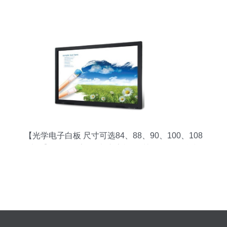
【光学电子白板 尺寸可选84、88、90、100、108
寸等】价格,厂家,图片,广告机,深圳伟马天德科技-